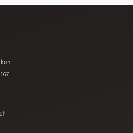
ikon
 167
ch