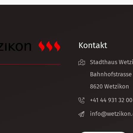
Kontakt
Stadthaus Wetz
Bahnhofstrasse
8620 Wetzikon
+41 44 931 32 00
nf
w
tz
k
n