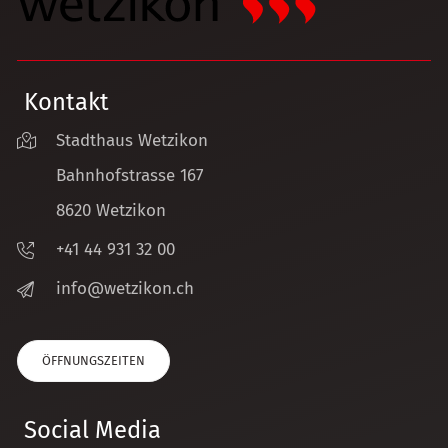
Kontakt
Stadthaus Wetzikon
Bahnhofstrasse 167
8620 Wetzikon
+41 44 931 32 00
nf
w
tz
k
n
ch
ÖFFNUNGSZEITEN
Social Media