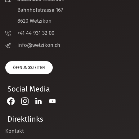
Bahnhofstrasse 167
8620 Wetzikon
+41 44 931 32 00
nf
w
tz
k
n
ch
ÖFFNUNGSZEITEN
Social Media
Direktlinks
Kontakt