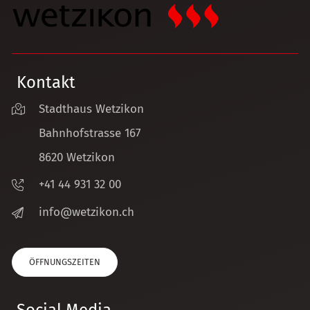
Kontakt
Stadthaus Wetzikon
Bahnhofstrasse 167
8620 Wetzikon
+41 44 931 32 00
nf
w
tz
k
n
ch
ÖFFNUNGSZEITEN
Social Media