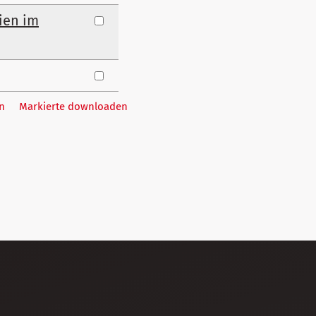
lien im
n
Markierte downloaden