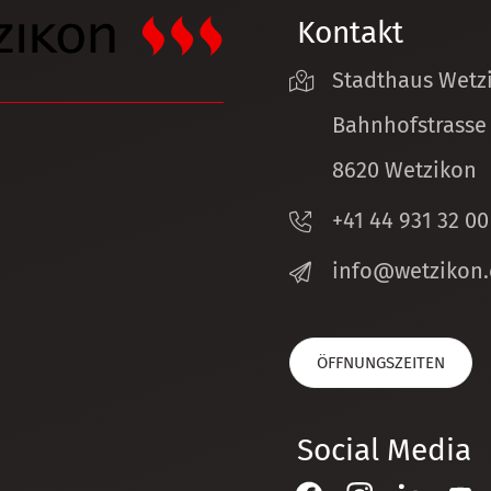
Kontakt
Stadthaus Wetz
Bahnhofstrasse
8620 Wetzikon
+41 44 931 32 00
nf
w
tz
k
n
ÖFFNUNGSZEITEN
Social Media