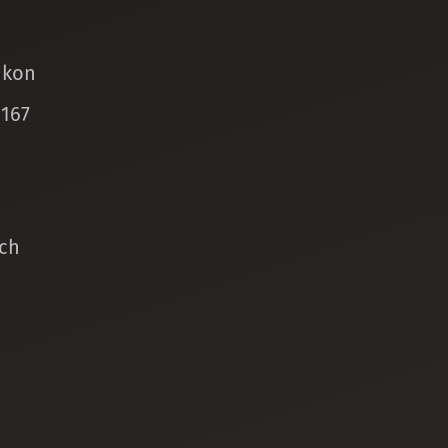
ikon
 167
ch