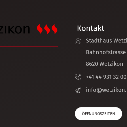
Kontakt
Stadthaus Wetz
Bahnhofstrasse
8620 Wetzikon
+41 44 931 32 00
nf
w
tz
k
n
ÖFFNUNGSZEITEN