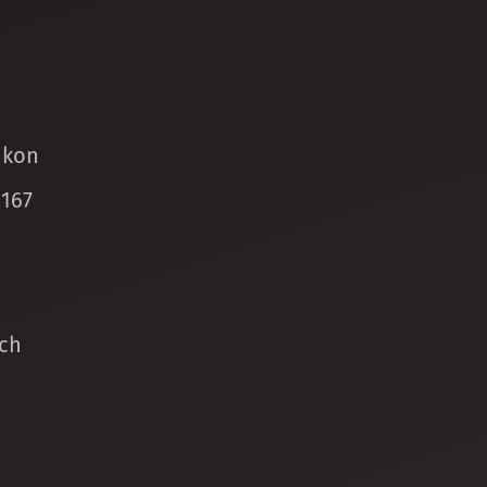
ikon
 167
ch