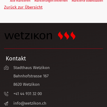
Alle markieren
Markierungen entfernen
Markierte downloaden
Zurück zur Übersicht
Kontakt
Stadthaus Wetzikon
Bahnhofstrasse 167
8620 Wetzikon
+41 44 931 32 00
nf
w
tz
k
n
ch