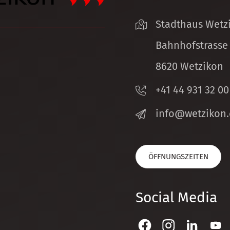
Stadthaus Wetz
Bahnhofstrasse
8620 Wetzikon
+41 44 931 32 00
nf
w
tz
k
n
ÖFFNUNGSZEITEN
Social Media