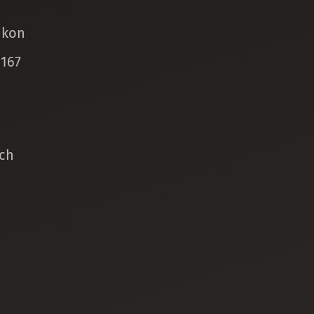
ikon
 167
ch