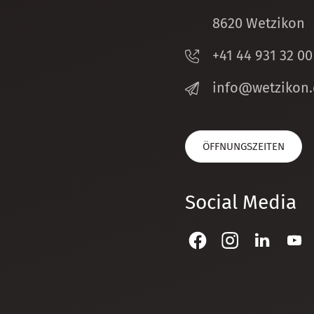
8620 Wetzikon
+41 44 931 32 00
nf
w
tz
k
n
ÖFFNUNGSZEITEN
Social Media