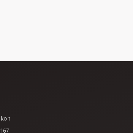
ikon
 167