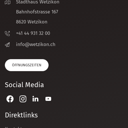
Stadthaus Wetzikon
Bahnhofstrasse 167
8620 Wetzikon
+41 44 931 32 00
nf
w
tz
k
n
ch
ÖFFNUNGSZEITEN
Social Media
Direktlinks