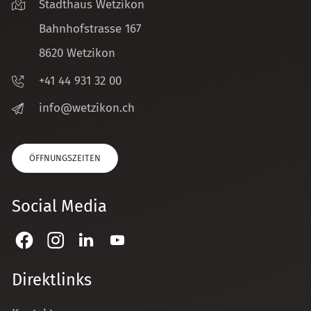
Stadthaus Wetzikon
Bahnhofstrasse 167
8620 Wetzikon
+41 44 931 32 00
nf
w
tz
k
n
ch
ÖFFNUNGSZEITEN
Social Media
Direktlinks