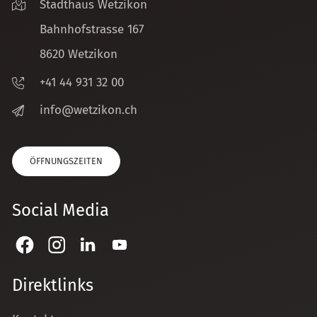
Stadthaus Wetzikon
Bahnhofstrasse 167
8620 Wetzikon
+41 44 931 32 00
nf
w
tz
k
n
ch
ÖFFNUNGSZEITEN
Social Media
Direktlinks