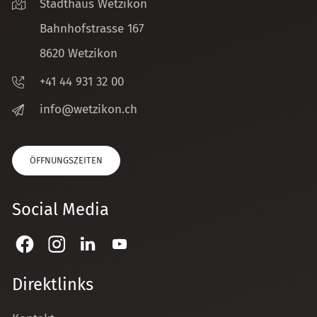
Stadthaus Wetzikon
Bahnhofstrasse 167
8620 Wetzikon
+41 44 931 32 00
nf
w
tz
k
n
ch
ÖFFNUNGSZEITEN
Social Media
Direktlinks