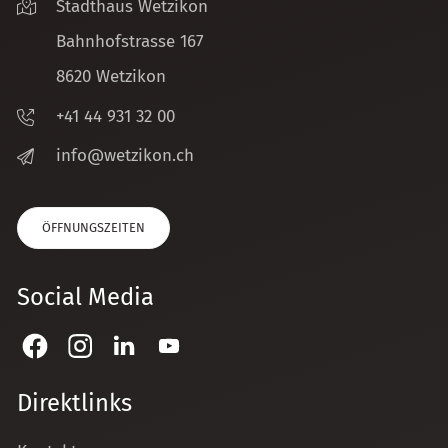
Stadthaus Wetzikon
Bahnhofstrasse 167
8620 Wetzikon
+41 44 931 32 00
nf
w
tz
k
n
ch
ÖFFNUNGSZEITEN
Social Media
Direktlinks