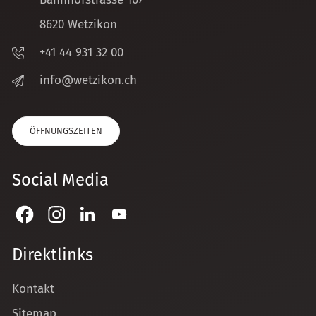
8620 Wetzikon
+41 44 931 32 00
nf
w
tz
k
n
ch
ÖFFNUNGSZEITEN
Social Media
Direktlinks
Kontakt
Sitemap