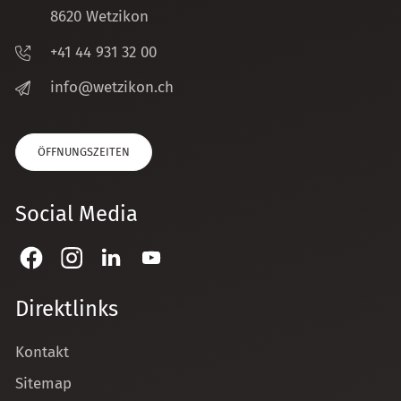
8620 Wetzikon
+41 44 931 32 00
nf
w
tz
k
n
ch
ÖFFNUNGSZEITEN
Social Media
Direktlinks
Kontakt
Sitemap