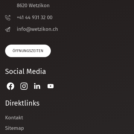
8620 Wetzikon
+41 44 931 32 00
nf
w
tz
k
n
ch
ÖFFNUNGSZEITEN
Social Media
Direktlinks
Kontakt
Sitemap