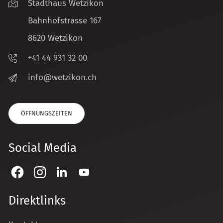
Stadthaus Wetzikon
Bahnhofstrasse 167
8620 Wetzikon
+41 44 931 32 00
nf
w
tz
k
n
ch
ÖFFNUNGSZEITEN
Social Media
Direktlinks