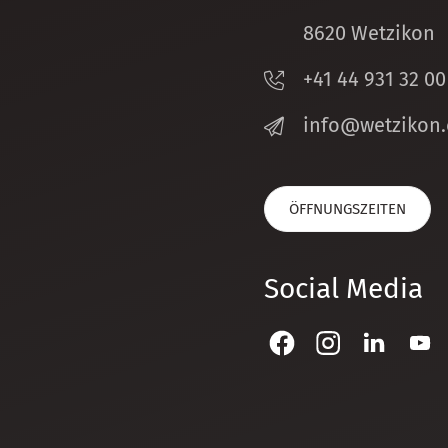
8620 Wetzikon
+41 44 931 32 00
nf
w
tz
k
n
ÖFFNUNGSZEITEN
Social Media