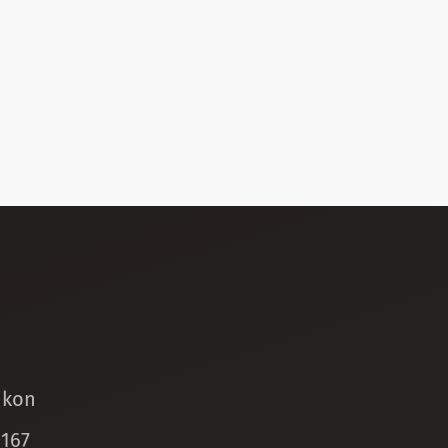
ikon
 167