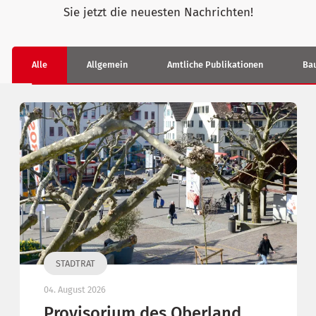
Sie jetzt die neuesten Nachrichten!
Alle
Allgemein
Amtliche Publikationen
Bau
STADTRAT
04. August 2026
Provisorium des Oberland