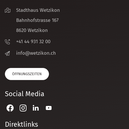
Stadthaus Wetzikon
Bahnhofstrasse 167
8620 Wetzikon
+41 44 931 32 00
nf
w
tz
k
n
ch
ÖFFNUNGSZEITEN
Social Media
Direktlinks