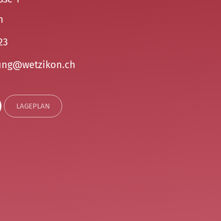
n
23
ng
w
tz
k
n
ch
LAGEPLAN