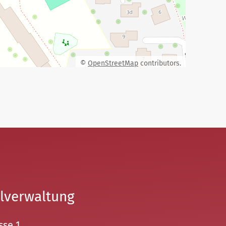
©
OpenStreetMap
contributors.
lverwaltung
sse 1