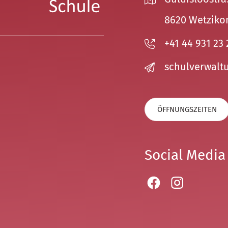
8620 Wetziko
+41 44 931 23 
sch
lv
rw
lt
ÖFFNUNGSZEITEN
Social Media