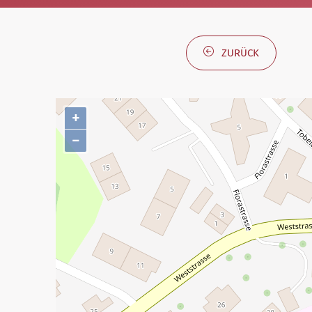
ZURÜCK
+
−