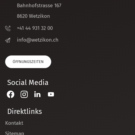
Bahnhofstrasse 167
8620 Wetzikon
+41 44 931 32 00
nf
w
tz
k
n
ch
ÖFFNUNGSZEITEN
Social Media
Direktlinks
Kontakt
Sitemap