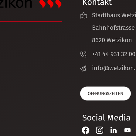
Kontakt
Stadthaus Wetz
Bahnhofstrasse
8620 Wetzikon
+41 44 931 32 00
nf
w
tz
k
n
ÖFFNUNGSZEITEN
Social Media