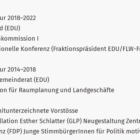
tur 2018–2022
d (EDU)
chkommission I
ktionelle Konferenz (Fraktionspräsident EDU/FLW-F
tur 2014–2018
Gemeinderat (EDU)
ion für Raumplanung und Landgeschäfte
mitunterzeichnete Vorstösse
ellation Esther Schlatter (GLP) Neugestaltung Ze
enz (FDP) Junge StimmbürgerInnen für Politik mot