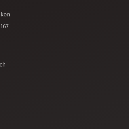
ikon
 167
ch